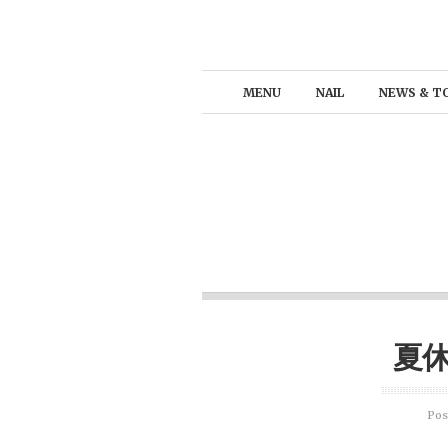
MENU
NAIL
NEWS & T
夏
Pos