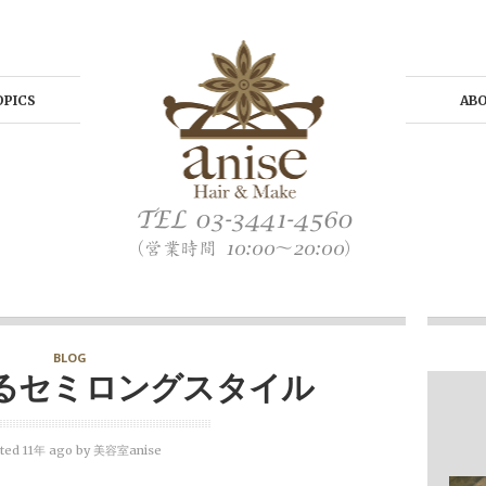
OPICS
AB
BLOG
るセミロングスタイル
ted 11年 ago
by
美容室anise