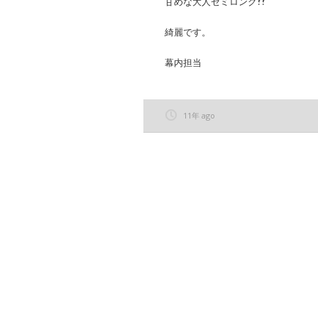
甘めな大人セミロング??
綺麗です。
幕内担当
11年 ago