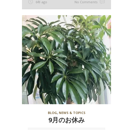
6年 ago
No Comments
BLOG
,
NEWS & TOPICS
9月のお休み