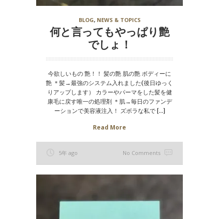
BLOG
,
NEWS & TOPICS
何と言ってもやっぱり艶
でしょ！
今欲しいもの 艶！！ 髪の艶 肌の艶 ボディーに
艶 ＊髪→最強のシステム入れました(後日ゆっく
りアップします） カラーやパーマをした髪を健
康毛に戻す唯一の処理剤 ＊肌→毎日のファンデ
ーションで美容液注入！ ズボラな私で […]
Read More
5年 ago
No Comments