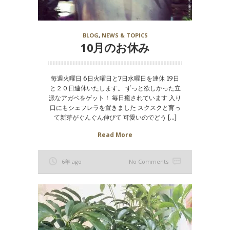
BLOG
,
NEWS & TOPICS
10月のお休み
毎週火曜日 6日火曜日と7日水曜日を連休 19日
と２０日連休いたします。 ずっと欲しかった立
派なアガベをゲット！ 毎日癒されています 入り
口にもシェフレラを置きました スクスクと育っ
て新芽がぐんぐん伸びて 可愛いのでどう […]
Read More
6年 ago
No Comments