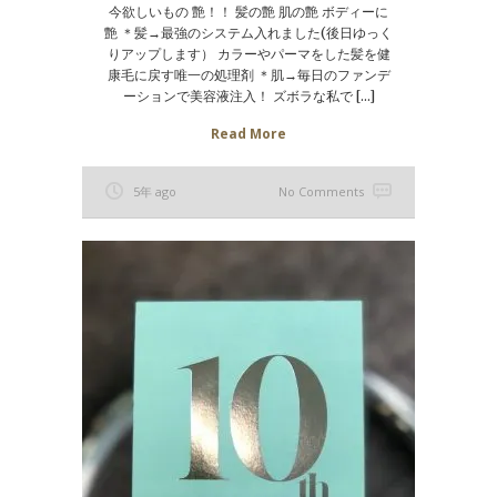
今欲しいもの 艶！！ 髪の艶 肌の艶 ボディーに
艶 ＊髪→最強のシステム入れました(後日ゆっく
りアップします） カラーやパーマをした髪を健
康毛に戻す唯一の処理剤 ＊肌→毎日のファンデ
ーションで美容液注入！ ズボラな私で […]
Read More
5年 ago
No Comments